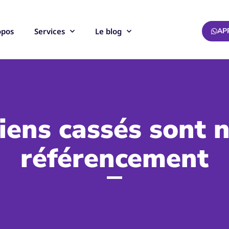
opos
Services
Le blog
AP
liens cassés sont 
référencement