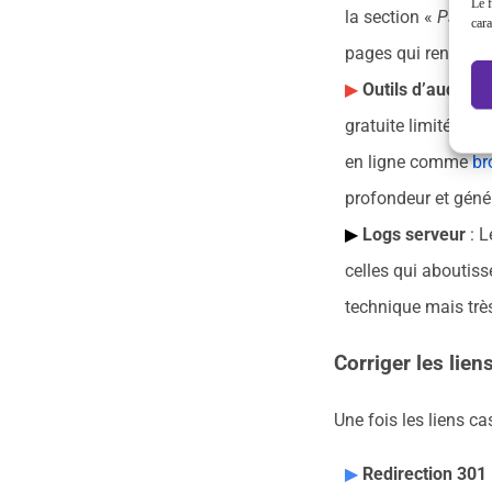
Le f
la section «
Pages
cara
pages qui renvoient
Outils d’audit S
gratuite limitée à
en ligne comme
br
profondeur et génér
Logs serveur
: L
celles qui aboutiss
technique mais très
Corriger les lien
Une fois les liens ca
Redirection 301