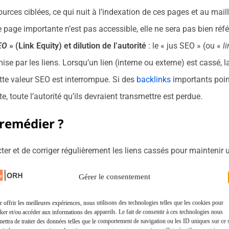
urces ciblées, ce qui nuit à l’indexation de ces pages et au mail
ne page importante n’est pas accessible, elle ne sera pas bien réf
EO
» (Link Equity) et dilution de l’autorité
: le « jus SEO » (ou «
li
mise par les liens. Lorsqu’un lien (interne ou externe) est cassé, l
tte valeur SEO est interrompue. Si des
backlinks
importants poin
, toute l’autorité qu’ils devraient transmettre est perdue.
remédier ?
ecter et de corriger régulièrement les liens cassés pour maintenir
 les étapes à suivre.
Gérer le consentement
s cassés
 offrir les meilleures expériences, nous utilisons des technologies telles que les cookies pour
ker et/ou accéder aux informations des appareils. Le fait de consentir à ces technologies nous
Console
: c’est l’outil gratuit et indispensable de Google. Rendez
ettra de traiter des données telles que le comportement de navigation ou les ID uniques sur ce s