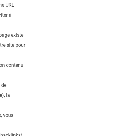
nne URL
iter à
 page existe
tre site pour
 son contenu
s de
), la
s, vous
(backlinks)