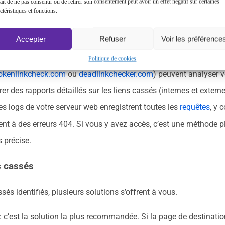
ait de ne pas consentir ou de retirer son consentement peut avoir un effet négatif sur certaines
» (anciennement «
Couverture »
) et filtrez par «
Erreurs
» pour iden
ctéristiques et fonctions.
 des erreurs 404.
Accepter
Refuser
Voir les préférence
EO
: des outils comme
Ahrefs
,
SEMrush
, Screaming Frog SEO Spi
 500 URLs), ou Broken Link Checker (souvent un plugin WordPress
Politique de cookies
okenlinkcheck.com
ou
deadlinkchecker.com
) peuvent analyser v
er des rapports détaillés sur les liens cassés (internes et externe
es logs de votre serveur web enregistrent toutes les
requêtes
, y 
ent à des erreurs 404. Si vous y avez accès, c’est une méthode p
 précise.
s cassés
ssés identifiés, plusieurs solutions s’offrent à vous.
: c’est la solution la plus recommandée. Si la page de destinatio