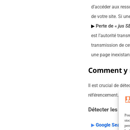
d’accéder aux resso
de votre site. Si u
Perte de «
jus S
est l’autorité trans
transmission de ce
une page inexistante
Comment y 
Il est crucial de dét
référencement. Voici
Détecter les lien
Pour
stoc
Google Search 
perm