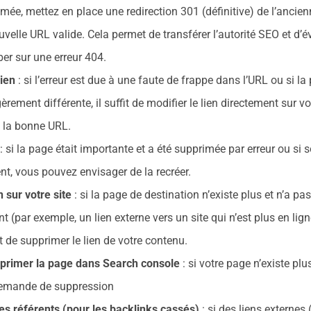
ée, mettez en place une redirection 301 (définitive) de l’ancie
uvelle URL valide. Cela permet de transférer l’autorité SEO et d’év
ber sur une erreur 404.
lien
: si l’erreur est due à une faute de frappe dans l’URL ou si la
ement différente, il suffit de modifier le lien directement sur vo
rs la bonne URL.
: si la page était importante et a été supprimée par erreur ou si
ent, vous pouvez envisager de la recréer.
 sur votre site
: si la page de destination n’existe plus et n’a pa
 (par exemple, un lien externe vers un site qui n’est plus en ligne
t de supprimer le lien de votre contenu.
rimer la page dans Search console
: si votre page n’existe plu
demande de suppression
tes référents (pour les backlinks cassés)
: si des liens externes 