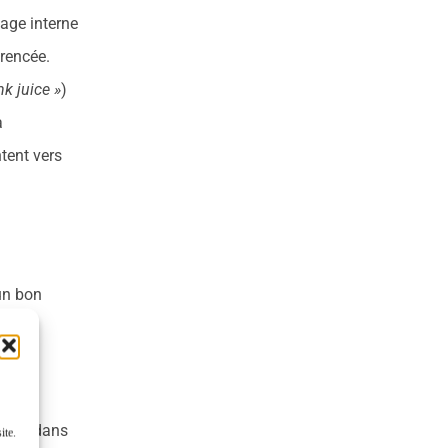
lage interne
érencée.
nk juice »
)
a
tent vers
 un bon
-vous dans
ite.